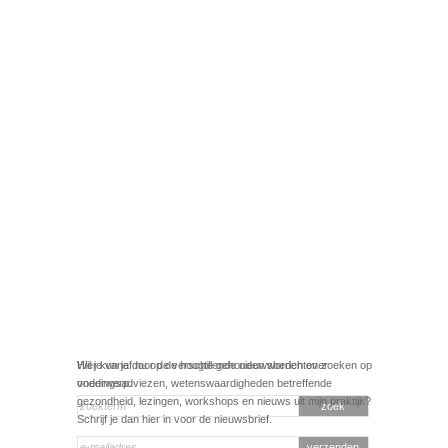
Hier kun je door de verschillende nieuwsberichten zoeken op
Wil je vanaf nu op de hoogte gehouden worden over
onderwerp.
voedingsadviezen, wetenswaardigheden betreffende
gezondheid, lezingen, workshops en nieuws uit mijn praktijk?
Schrijf je dan hier in voor de nieuwsbrief.