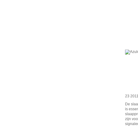
23 201
De slaa
is esse
slaappr
zijn vo
signalen